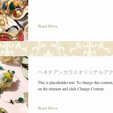
Read More
ベネチアンガラスオリジナルア
This is placeholder text. To change this content
on the element and click Change Content.
Read More